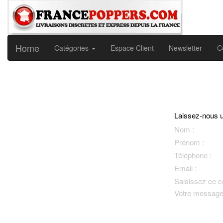
Home
Catégories
Espace Client
Newsletter
C
Laissez-nous 
Nom :
Prénom :
Téléphone :
Email :
Saisissez ce c
Votre message