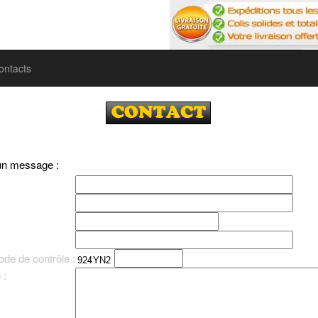
ontacts
un message :
ode de contrôle :
 :